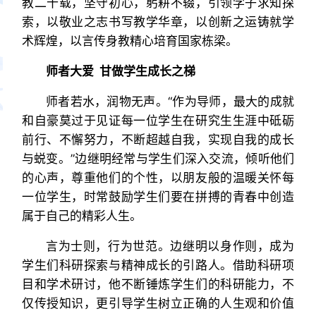
教二十载，坚守初心，躬耕不辍，引领学子求知探
索，以敬业之志书写教学华章，以创新之运铸就学
术辉煌，以言传身教精心培育国家栋梁。
师者大爱 甘做学生成长之梯
师者若水，润物无声。“作为导师，最大的成就
和自豪莫过于见证每一位学生在研究生生涯中砥砺
前行、不懈努力，不断超越自我，实现自我的成长
与蜕变。”边继明经常与学生们深入交流，倾听他们
的心声，尊重他们的个性，以朋友般的温暖关怀每
一位学生，时常鼓励学生们要在拼搏的青春中创造
属于自己的精彩人生。
言为士则，行为世范。边继明以身作则，成为
学生们科研探索与精神成长的引路人。借助科研项
目和学术研讨，他不断锤炼学生们的科研能力，不
仅传授知识，更引导学生树立正确的人生观和价值