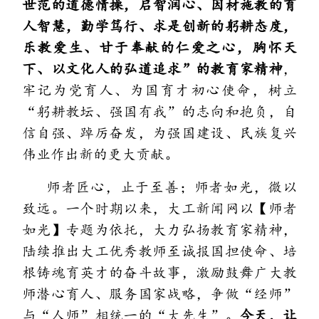
世范的道德情操，启智润心、因材施教的育
人智慧，勤学笃行、求是创新的躬耕态度，
乐教爱生、甘于奉献的仁爱之心，胸怀天
下、以文化人的弘道追求”的教育家精神
，
牢记为党育人、为国育才初心使命，树立
“躬耕教坛、强国有我”的志向和抱负，自
信自强、踔厉奋发，为强国建设、民族复兴
伟业作出新的更大贡献。
师者匠心，止于至善；师者如光，微以
致远。一个时期以来，大工新闻网以【师者
如光】专题为依托，大力弘扬教育家精神，
陆续推出大工优秀教师至诚报国担使命、培
根铸魂育英才的奋斗故事，激励鼓舞广大教
师潜心育人、服务国家战略，争做“经师”
与“人师”相统一的“大先生”。
今天，让