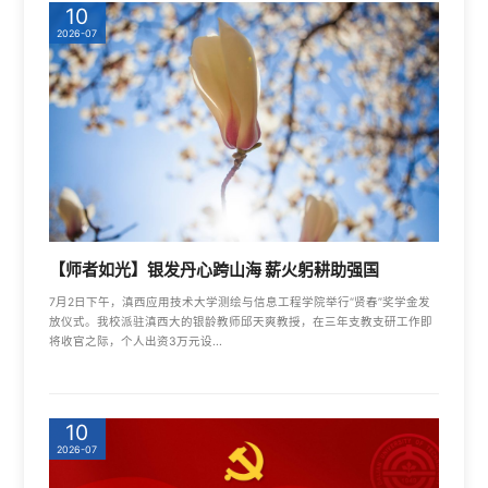
10
2026-07
【师者如光】银发丹心跨山海 薪火躬耕助强国
7月2日下午，滇西应用技术大学测绘与信息工程学院举行“贤春”奖学金发
放仪式。我校派驻滇西大的银龄教师邱天爽教授，在三年支教支研工作即
将收官之际，个人出资3万元设...
10
2026-07