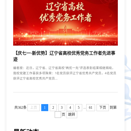
【庆七一·新优势】辽宁省高校优秀党务工作者先进事
迹
编者按：近日，辽宁省、辽宁省高校“两优一先”评选表彰结果相继揭晓，
我校党建工作喜获多项殊荣：1名党员获评辽宁省优秀共产党员，4名党员
获评辽宁省高校优秀共产党员...
...
共362条
上页
1
2
3
4
5
61
下页
到第
页
跳转