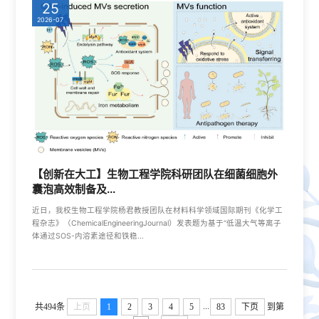
25
2026-07
【创新在大工】生物工程学院科研团队在细菌细胞外
囊泡高效制备及...
近日，我校生物工程学院杨君教授团队在材料科学领域国际期刊《化学工
程杂志》（ChemicalEngineeringJournal）发表题为基于“低温大气等离子
体通过SOS-内溶素途径和铁稳...
...
共494条
上页
1
2
3
4
5
83
下页
到第