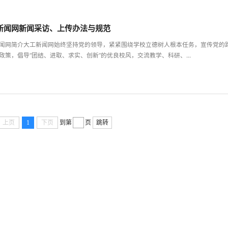
新闻网新闻采访、上传办法与规范
闻网简介大工新闻网始终坚持党的领导，紧紧围绕学校立德树人根本任务，宣传党的
政策，倡导“团结、进取、求实、创新”的优良校风，交流教学、科研、...
上页
1
下页
到第
页
跳转