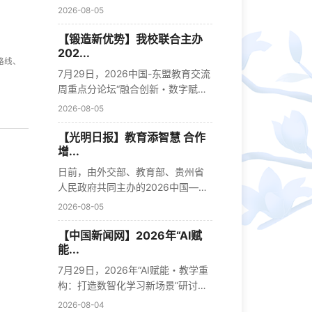
优势，...
2026-08-05
【锻造新优势】我校联合主办
202...
路线、
7月29日，2026中国-东盟教育交流
周重点分论坛“融合创新・数字赋能”
中...
2026-08-05
【光明日报】教育添智慧 合作
增...
日前，由外交部、教育部、贵州省
人民政府共同主办的2026中国—东
盟教育...
2026-08-05
【中国新闻网】2026年“AI赋
能...
7月29日，2026年“AI赋能・教学重
构：打造数智化学习新场景”研讨会
在大...
2026-08-04