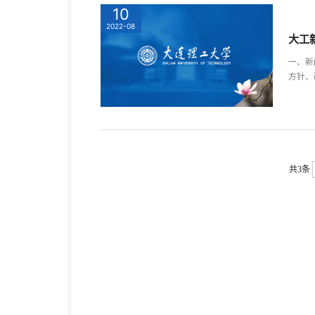
10
2022-08
大工
一、新
方针、
共3条