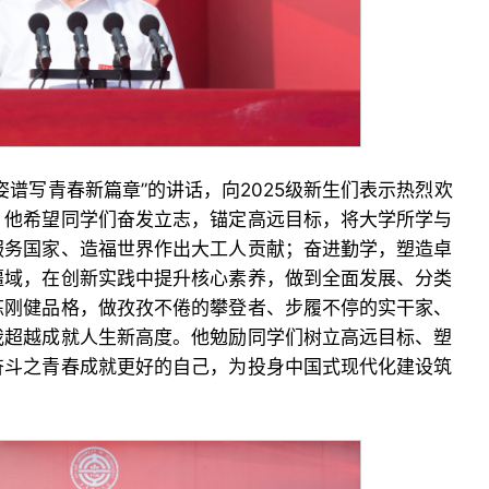
姿谱写青春新篇章”的讲话，向2025级新生们表示热烈欢
。他希望同学们奋发立志，锚定高远目标，将大学所学与
服务国家、造福世界作出大工人贡献；奋进勤学，塑造卓
疆域，在创新实践中提升核心素养，做到全面发展、分类
炼刚健品格，做孜孜不倦的攀登者、步履不停的实干家、
我超越成就人生新高度。他勉励同学们树立高远目标、塑
奋斗之青春成就更好的自己，为投身中国式现代化建设筑