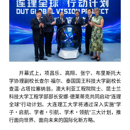
开幕式上，项昌乐、高翔、张宁、布里斯托大
学协理副校长查尔·福尔、泰国国王科技大学副校长
查温·占塔拉塞纳翁，澳大利亚工程院院士、昆士兰
科技大学工程学部部长安娜·德莱蒂克共同启动“连理
全球”行动计划。大连理工大学将通过深入实施“学
子・启航、学者・引航、学术・领航”三大计划，推
行面向世界、面向未来的国际化新方略。