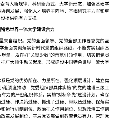
探索育人新规律、科研新范式、大学新形态，加强基础学
科协调发展，强化人才培养主阵地、基础研究主力军和重
建设提供强有力支撑。
国特色世界一流大学建设合力
力量来自组织。党的全面领导、党的全部工作要靠党的坚
大学全面贯彻落实新时代党的组织路线，不断夯实组织基
堡垒，发挥好“关键少数”的示范引领作用，切实把党员
、把广大师生动员起来，形成建设中国特色世界一流大学
体系是党的优势所在、力量所在。强化顶层设计，建立健
小组调度推动—党委组织部具体实施”的党的建设三级工
有力的严密组织体系。实施“对标争先”建设计划，确保
局过硬、作决策过硬、抓班子过硬、带队伍过硬、保落实
导和运行机制到位、政治把关作用到位、思想政治工作到
动改革发展到位，基层党支部做到教育党员有力、管理党