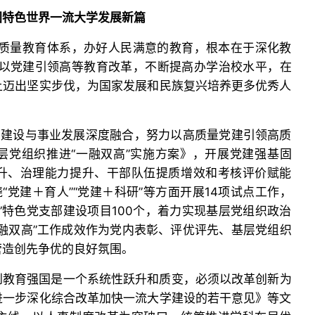
国特色世界一流大学发展新篇
高质量教育体系，办好人民满意的教育，根本在于深化教
持以党建引领高等教育改革，不断提高办学治校水平，在
上迈出坚实步伐，为国家发展和民族复兴培养更多优秀人
的建设与事业发展深度融合，努力以高质量党建引领高质
层党组织推进“一融双高”实施方案》，开展党建强基固
升、治理能力提升、干部队伍提质增效和考核评价赋能
“党建＋育人”“党建＋科研”等方面开展14项试点工作，
”特色党支部建设项目100个，着力实现基层党组织政治
融双高”工作成效作为党内表彰、评优评先、基层党组织
营造创先争优的良好氛围。
到教育强国是一个系统性跃升和质变，必须以改革创新为
进一步深化综合改革加快一流大学建设的若干意见》等文