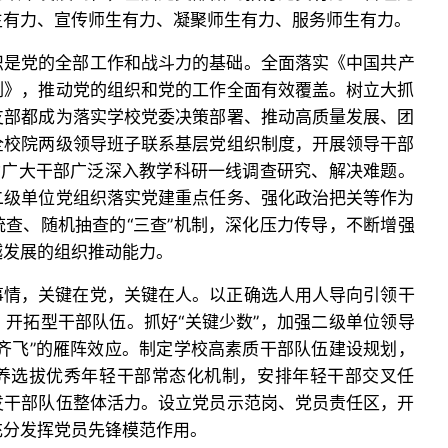
生有力、宣传师生有力、凝聚师生有力、服务师生有力。
织是党的全部工作和战斗力的基础。全面落实《中国共产
例》，推动党的组织和党的工作全面有效覆盖。树立大抓
支部都成为落实学校党委决策部署、推动高质量发展、团
全校院两级领导班子联系基层党组织制度，开展领导干部
动广大干部广泛深入教学科研一线调查研究、解决难题。
二级单位党组织落实党建重点任务、强化政治把关等作为
查、随机抽查的“三查”机制，深化压力传导，不断增强
越发展的组织推动能力。
事情，关键在党，关键在人。以正确选人用人导向引领干
开拓型干部队伍。抓好“关键少数”，加强二级单位领导
齐飞”的雁阵效应。制定学校高素质干部队伍建设规划，
养选拔优秀年轻干部常态化机制，安排年轻干部交叉任
发干部队伍整体活力。设立党员示范岗、党员责任区，开
充分发挥党员先锋模范作用。