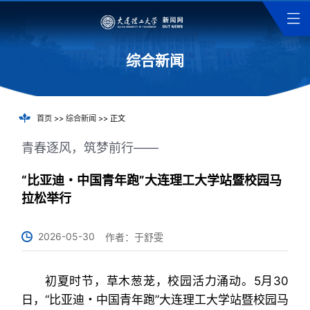
综合新闻
首页
>>
综合新闻
>> 正文
青春逐风，筑梦前行——
“比亚迪・中国青年跑”大连理工大学站暨校园马
拉松举行
2026-05-30
作者：于舒雯
初夏时节，草木葱茏，校园活力涌动。5月30
日，“比亚迪・中国青年跑”大连理工大学站暨校园马