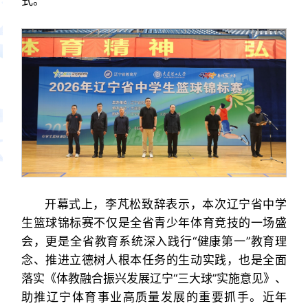
式。
开幕式上，李芃松致辞表示，本次辽宁省中学
生篮球锦标赛不仅是全省青少年体育竞技的一场盛
会，更是全省教育系统深入践行“健康第一”教育理
念、推进立德树人根本任务的生动实践，也是全面
落实《体教融合振兴发展辽宁“三大球”实施意见》、
助推辽宁体育事业高质量发展的重要抓手。近年