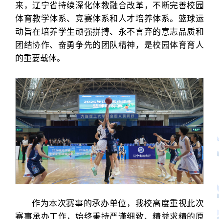
来，辽宁省持续深化体教融合改革，不断完善校园
体育教学体系、竞赛体系和人才培养体系。篮球运
动旨在培养学生顽强拼搏、永不言弃的意志品质和
团结协作、奋勇争先的团队精神，是校园体育育人
的重要载体。
作为本次赛事的承办单位，我校高度重视此次
赛事承办工作，始终秉持严谨细致、精益求精的原