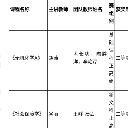
赛
课程名称
主讲教师
团队教师姓名
获奖
组
别
基
础
课
孟长功，陶胜
《无机化学A》
胡涛
程
二等
洋，李艳芹
正
高
组
新
文
科
《社会保障学》
谷丽
王群 张弘
二等
正
高