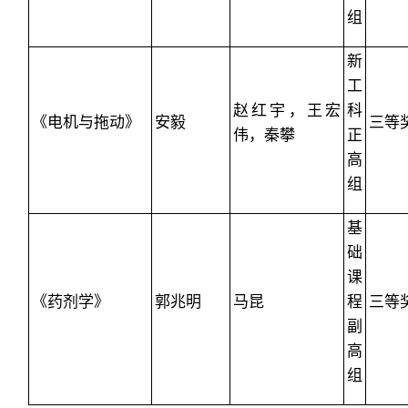
组
新
工
赵红宇，王宏
科
《电机与拖动》
安毅
三等
伟，秦攀
正
高
组
基
础
课
《药剂学》
郭兆明
马昆
程
三等
副
高
组