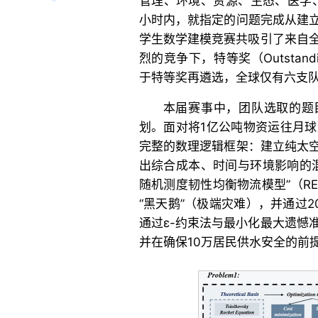
管理、环境、资源、生态、医学
小时内，就指定的问题完成从建
学生数学建模竞赛共吸引了来自全球
烈的竞争下，特等奖（Outstand
于特等奖再遴选，全球仅有六支队
本届赛事中，团队选取的题
划。面对将1亿公吨物资运往月
完整的数理逻辑框架：建立纯太
出综合成本、时间与环境影响的
随机测度韧性均衡物流模型”（RE
“黑天鹅”（极端灾难），并通过
通过ε-约束法与最小化最大遗憾准则（
并在确保10万居民供水安全的前