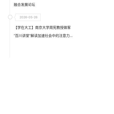
融合发展论坛
2026-05-26
【学在大工】南京大学周宪教授做客
“百川讲堂”解读加速社会中的注意力战
争