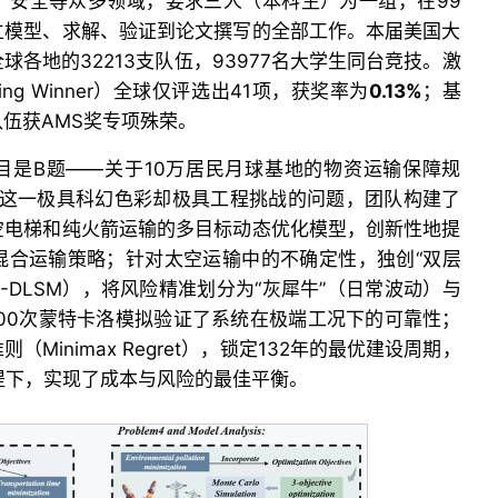
、安全等众多领域，要求三人（本科生）为一组，在99
立模型、求解、验证到论文撰写的全部工作。本届美国大
各地的32213支队伍，93977名大学生同台竞技。激
ing Winner）全球仅评选出41项，获奖率为
0.13%
；基
伍获AMS奖专项殊荣。
目是B题——关于10万居民月球基地的物资运输保障规
球这一极具科幻色彩却极具工程挑战的问题，团队构建了
空电梯和纯火箭运输的多目标动态优化模型，创新性地提
混合运输策略；针对太空运输中的不确定性，独创“双层
-DLSM），将风险精准划分为“灰犀牛”（日常波动）与
200次蒙特卡洛模拟验证了系统在极端工况下的可靠性；
Minimax Regret），锁定132年的最优建设周期，
提下，实现了成本与风险的最佳平衡。