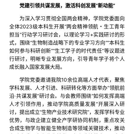
党建引领
共谋发展
，
激活
科创发展“
新动能
”
为深入学习贯彻全国两会精神，学院党委面向
全体2023级本科生开展“两会精神领航・生工青年
担当”行动学习研讨会，以理论学习+实践研讨的形
式，围绕“生物制造战略下的专业学习方向”“本科生
如何参与科研创新”“生工学子的时代责任”等议题进
行研讨，明晰专业发展方向，引导青年学子将个人
成长融入国家发展大局。
学院党委邀请我院10余位高端人才代表，聚焦
学科发展、人才引进、科研转化等方面举办“领航前
沿·共谋发展”研讨会。与会教师围绕“如何发挥高端
人才引领作用，推动学院高质量发展”开展深入研
讨，提出成立“生物产业技术研究院”，发挥学科专业
优势，与政企建立健全产学研协同机制，重点攻关
合成生物学与智能生物制造等领域关键技术，推动