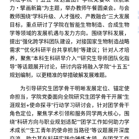
力・擘画新篇”为主题，举办教师午餐圆桌会。与会
教师围绕“学科升级、人才强校、产教融合”三大发展
目标，重点研讨了学院在智能生物制造、合成生物
学等领域的发展机遇与发力方向。围绕学科发展，
提出“强化跨学科团队建设，对接国家生物制造战略
需求”“优化科研平台共享机制”等建议；针对人才培
养，聚焦“本科生科研早介入”“研究生导师团队化指
导”等话题展开讨论，研讨内容将融入学院“十五五”
规划编制，以更精准的举措破解发展难题。
为引导研究生团学骨干明晰发展定位、锚定使
命担当，学院党委面向全院研究生团学骨干开展“生
涯规划+使命探寻”行动学习研讨会，针对团学骨干
角色定位，聚焦学术引领和服务同学两大核心，围
绕“科研方向与职业规划适配”“团学工作如何助力学
术成长”“生工青年的使命担当路径”等议题展开深度
交流，助力其在科研实践中锤炼本领，在团学工作