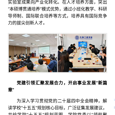
实验室成果向产业化转化。在人才培养方面，突出
“本硕博贯通培养”模式优势，通过小班化教学、科研
导师制、国际联合培养等方式，培养具有国际竞争
力的拔尖创新人才。
党建引领
汇聚发展
合力
，
开启
事业
发展
“
新篇
章
”
为深入学习贯彻党的二十届四中全会精神，解
读学校“十五五”规划核心目标，广泛征集发展建议，
共绘学院“十五五”规划蓝图。学院党委以“领航聚