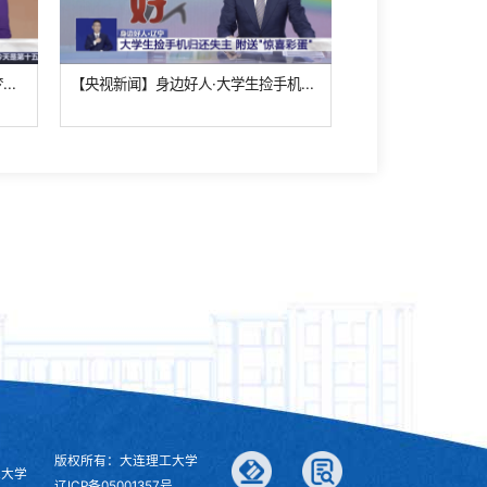
..
【央视新闻】身边好人·大学生捡手机...
【央视新闻】讲述我
版权所有：大连理工大学
工大学
辽ICP备05001357号