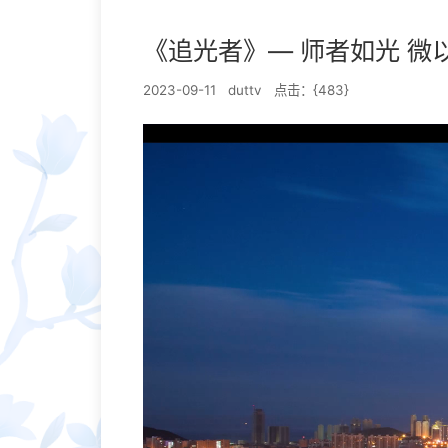
《追光者》— 师者如光 微
2023-09-11
duttv
点击：{
483
}