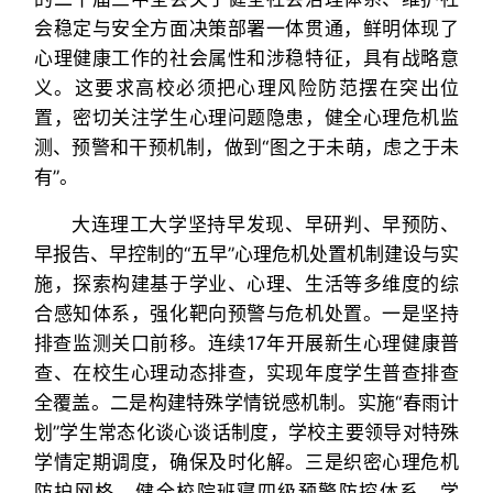
会稳定与安全方面决策部署一体贯通，鲜明体现了
心理健康工作的社会属性和涉稳特征，具有战略意
义。这要求高校必须把心理风险防范摆在突出位
置，密切关注学生心理问题隐患，健全心理危机监
测、预警和干预机制，做到“图之于未萌，虑之于未
有”。
大连理工大学坚持早发现、早研判、早预防、
早报告、早控制的“五早”心理危机处置机制建设与实
施，探索构建基于学业、心理、生活等多维度的综
合感知体系，强化靶向预警与危机处置。一是坚持
排查监测关口前移。连续17年开展新生心理健康普
查、在校生心理动态排查，实现年度学生普查排查
全覆盖。二是构建特殊学情锐感机制。实施“春雨计
划”学生常态化谈心谈话制度，学校主要领导对特殊
学情定期调度，确保及时化解。三是织密心理危机
防护网格。健全校院班寝四级预警防控体系，学