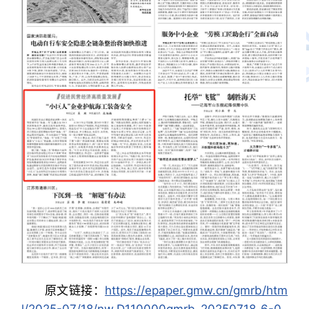
原文链接：
https://epaper.gmw.cn/gmrb/htm
l/2025-07/18/nw.D110000gmrb_20250718_6-0