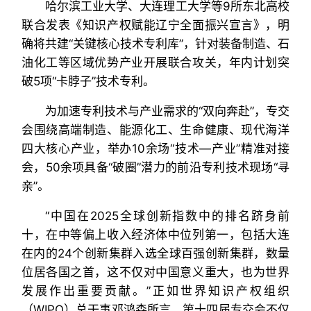
哈尔滨工业大学、大连理工大学等9所东北高校
联合发表《知识产权赋能辽宁全面振兴宣言》，明
确将共建“关键核心技术专利库”，针对装备制造、石
油化工等区域优势产业开展联合攻关，年内计划突
破5项“卡脖子”技术专利。
为加速专利技术与产业需求的“双向奔赴”，专交
会围绕高端制造、能源化工、生命健康、现代海洋
四大核心产业，举办10余场“技术—产业”精准对接
会，50余项具备“破圈”潜力的前沿专利技术现场“寻
亲”。
“中国在2025全球创新指数中的排名跻身前
十，在中等偏上收入经济体中位列第一，包括大连
在内的24个创新集群入选全球百强创新集群，数量
位居各国之首，这不仅对中国意义重大，也为世界
发展作出重要贡献。”正如世界知识产权组织
（WIPO）总干事邓鸿森所言，第十四届专交会不仅