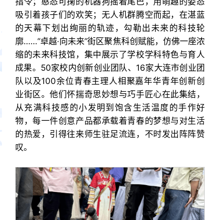
指令；憨态可掬的机器狗摇着尾巴，用萌趣的姿态
吸引着孩子们的欢笑；无人机群腾空而起，在湛蓝
的天幕下划出绚丽的轨迹，勾勒出未来的科技轮
廓……“卓越·向未来”街区聚焦科创赋能，仿佛一座浓
缩的未来科技馆，集中展示了学校学科特色与育人
成果。50家校内创新创业团队、16家大连市创业团
队以及100余位青春主理人相聚嘉年华青年创新创
业街区。他们怀揣奇思妙想与巧手匠心在此集结，
从充满科技感的小发明到饱含生活温度的手作好
物，每一件创意产品都承载着青春的梦想与对生活
的热爱，引得往来师生驻足流连，不时发出阵阵赞
叹。