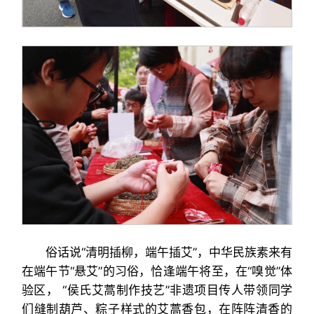
俗话说“清明插柳，端午插艾”，中华民族素来有
在端午节“悬艾”的习俗，恰逢端午将至，在“嗅觉”体
验区， “侯氏艾蒿制作技艺”非遗项目传人带领同学
们缝制葫芦、粽子样式的艾蒿香包，在阵阵清香的