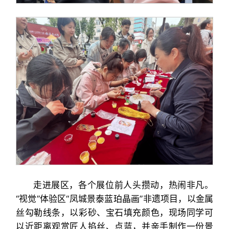
走进展区，各个展位前人头攒动，热闹非凡。
“视觉”体验区“凤城景泰蓝珀晶画”非遗项目，以金属
丝勾勒线条，以彩砂、宝石填充颜色，现场同学可
以近距离观赏匠人掐丝、点蓝，并亲手制作一份景