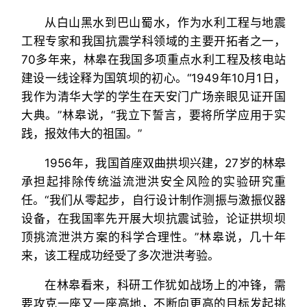
从白山黑水到巴山蜀水，作为水利工程与地震
工程专家和我国抗震学科领域的主要开拓者之一，
70多年来，林皋在我国多项重点水利工程及核电站
建设一线诠释为国筑坝的初心。“1949年10月1日，
我作为清华大学的学生在天安门广场亲眼见证开国
大典。”林皋说，“我立下誓言，要将所学应用于实
践，报效伟大的祖国。”
1956年，我国首座双曲拱坝兴建，27岁的林皋
承担起排除传统溢流泄洪安全风险的实验研究重
任。“我们从零起步，自行设计制作测振与激振仪器
设备，在我国率先开展大坝抗震试验，论证拱坝坝
顶挑流泄洪方案的科学合理性。”林皋说，几十年
来，该工程成功经受了多次泄洪考验。
在林皋看来，科研工作犹如战场上的冲锋，需
要攻克一座又一座高地，不断向更高的目标发起挑