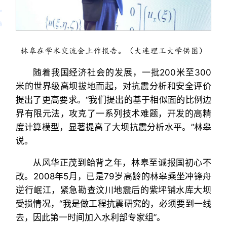
林皋在学术交流会上作报告。（大连理工大学供图）
随着我国经济社会的发展，一批200米至300
米的世界级高坝拔地而起，对抗震分析和安全评价
提出了更高要求。“我们提出的基于相似面的比例边
界有限元法，攻克了一系列技术难题，开发的高精
度计算模型，显著提高了大坝抗震分析水平。”林皋
说。
从风华正茂到鲐背之年，林皋至诚报国初心不
改。2008年5月，已是79岁高龄的林皋乘坐冲锋舟
逆行岷江，紧急勘查汶川地震后的紫坪铺水库大坝
受损情况，“我是做工程抗震研究的，必须要到一线
去，因此第一时间加入水利部专家组”。