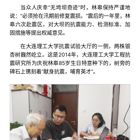
当众人庆幸“无垮坝奇迹”时，林皋保持严谨地
说：“必须抢在汛期前修复震损。”震后的一年里，林
皋六次赴震区，对大坝的抗震能力、检测标准、加
固措施等提出权威意见。
在大连理工大学抗震试验大厅的一侧，两株银
杏树巍然屹立。这是2014年，大连理工大学工程抗
震研究所为庆祝林皋85岁生日特意种下的，树旁的
碑石上镌刻着“献身抗震，哺育英才”。