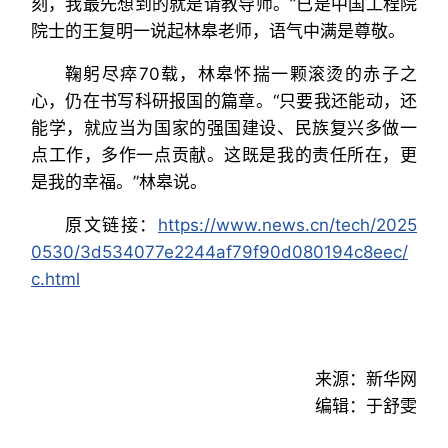
刻，我最先想到的就是请教导师。”已是中国工程院
院士的王复明一说起林皋老师，语气中满是尊敬。
鞠躬尽瘁70载，林皋怀揣一颗滚烫的赤子之
心，仍在书写科研报国的篇章。“只要我还能动，还
能学，就应当为国家的强国建设、民族复兴多做一
点工作，多作一点贡献。这既是我的责任所在，更
是我的幸福。”林皋说。
原文链接：
https://www.news.cn/tech/2025
0530/3d534077e2244af79f90d080194c8eec/
c.html
来源：新华网
编辑：于舒雯