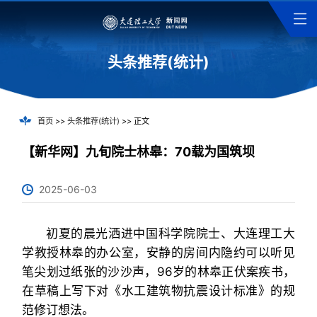
头条推荐(统计)
首页
>>
头条推荐(统计)
>> 正文
【新华网】九旬院士林皋：70载为国筑坝
2025-06-03
初夏的晨光洒进中国科学院院士、大连理工大
学教授林皋的办公室，安静的房间内隐约可以听见
笔尖划过纸张的沙沙声，96岁的林皋正伏案疾书，
在草稿上写下对《水工建筑物抗震设计标准》的规
范修订想法。