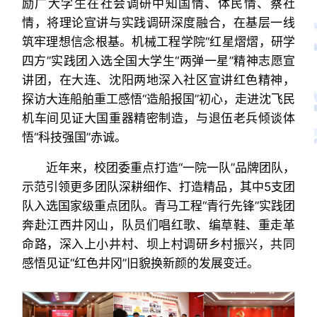
励广大学生在社会调研中知国情、体民情、察社
情，将理论宣讲与实践调研深度融合，在基层一线
筑牢理想信念根基。机械工程学院“红星熠熠，研学
四方”实践团入选全国大学生“两弹一星”精神志愿宣
讲团，在大连、沈阳两地深入社区宣讲红色精神，
探访大连船舶重工感悟“造船报国”初心，走进沈飞民
机车间见证大国重器精密制造，与退伍老兵倾谈体
悟“科技强国”赤诚。
近年来，校团委重点打造“一院一队”品牌团队，
示范引领更多团队深耕细作、打造精品，其中5支团
队入选国家级重点团队。青马工程“青行先锋”实践团
奔赴江西井冈山，队员们唱红歌、编草鞋、重走革
命路，深入上小井村、坝上村调研乡村振兴，共同
感悟见证“红色井冈”旧貌换新颜的发展变迁。