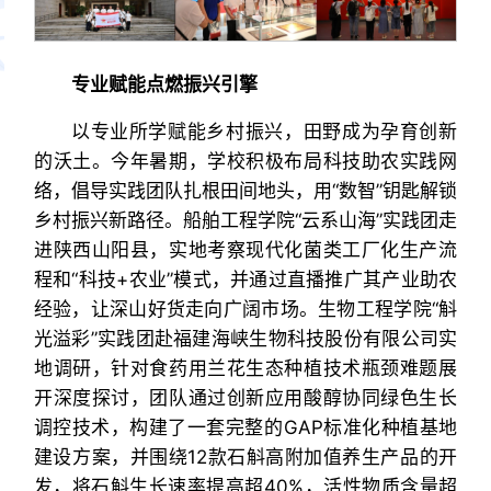
专业赋能点燃振兴引擎
以专业所学赋能乡村振兴，田野成为孕育创新
的沃土。今年暑期，学校积极布局科技助农实践网
络，倡导实践团队扎根田间地头，用“数智”钥匙解锁
乡村振兴新路径。船舶工程学院“云系山海”实践团走
进陕西山阳县，实地考察现代化菌类工厂化生产流
程和“科技+农业”模式，并通过直播推广其产业助农
经验，让深山好货走向广阔市场。生物工程学院“斛
光溢彩”实践团赴福建海峡生物科技股份有限公司实
地调研，针对食药用兰花生态种植技术瓶颈难题展
开深度探讨，团队通过创新应用酸醇协同绿色生长
调控技术，构建了一套完整的GAP标准化种植基地
建设方案，并围绕12款石斛高附加值养生产品的开
发，将石斛生长速率提高超40%，活性物质含量超