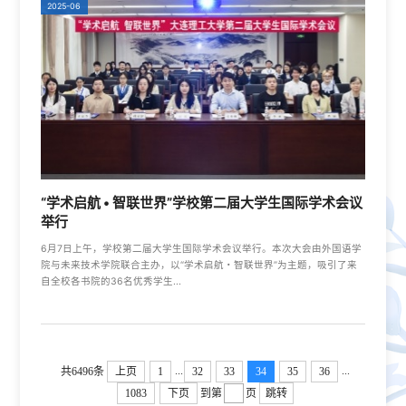
2025-06
“学术启航 • 智联世界”学校第二届大学生国际学术会议
举行
6月7日上午，学校第二届大学生国际学术会议举行。本次大会由外国语学
院与未来技术学院联合主办，以“学术启航・智联世界”为主题，吸引了来
自全校各书院的36名优秀学生...
...
...
共6496条
上页
1
32
33
34
35
36
1083
下页
到第
页
跳转