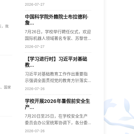
六届...
2026-07-27
中国科学院外籍院士布拉德利·
詹...
天，我
7月26日，学校举行聘任仪式，欢迎
国际机器人领域著名专家、苏黎世
联邦理...
2026-07-27
【学习进行时】习近平对基础
教...
习近平对基础教育工作作出重要指
示强调全面贯彻党的教育方针落实
立德树...
记、国家
2026-07-26
学校开展2026年暑假前安全生
产...
7月20日至25日，在学校安全生产
委员会办公室统筹协调下，各分委
会依据职...
2026-07-26