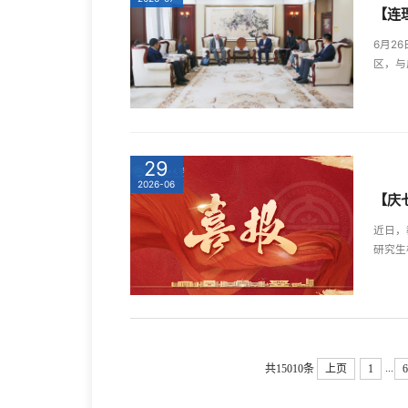
【连
6月2
区，与
29
2026-06
【庆
近日，
研究生
...
共15010条
上页
1