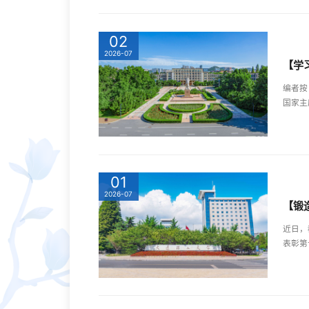
02
2026-07
【学
编者按
国家主
01
2026-07
【锻
近日，
表彰第