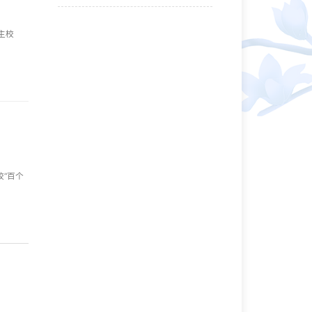
主校
“百个