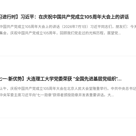
习进行时】习近平：在庆祝中国共产党成立105周年大会上的讲话
中国共产党成立105周年大会上的讲话（2026年7月1日）习近平同志们，朋友们：今
集会，庆祝中国共产党成立105周年，回顾我们党走过的光辉历程，展望党...
七一·新优势】大连理工大学党委荣获 “全国先进基层党组织”...
日上午，庆祝中国共产党成立105周年大会在北京人民大会堂隆重举行。中共中央总书
中央军委主席习近平向“七一勋章”获得者颁授勋章并发表重要讲话。大...