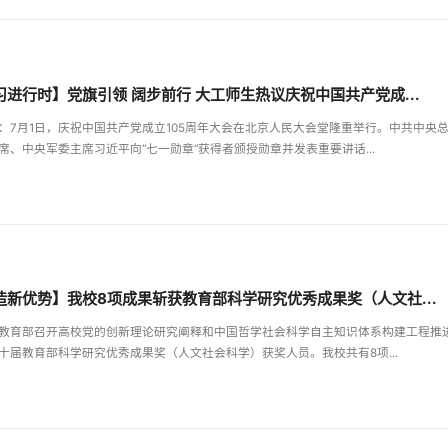
习进行时】党旗引领 阔步前行 大工师生热议庆祝中国共产党成...
：7月1日，庆祝中国共产党成立105周年大会在北京人民大会堂隆重举行。中共中央
席、中央军委主席习近平向“七一勋章”获得者颁授勋章并发表重要讲话...
造新优势】我校8项成果斩获教育部科学研究优秀成果奖（人文社...
教育部召开高校党的创新理论研究阐释和中国哲学社会科学自主知识体系构建工程推
十届教育部科学研究优秀成果奖（人文社会科学）获奖人员。我校共有8项...