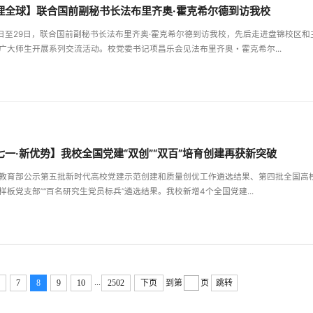
理全球】联合国前副秘书长法布里齐奥·霍克希尔德到访我校
6日至29日，联合国前副秘书长法布里齐奥·霍克希尔德到访我校，先后走进盘锦校区和
广大师生开展系列交流活动。校党委书记项昌乐会见法布里齐奥・霍克希尔...
七一·新优势】我校全国党建“双创”“双百”培育创建再获新突破
教育部公示第五批新时代高校党建示范创建和质量创优工作遴选结果、第四批全国高校
样板党支部”“百名研究生党员标兵”遴选结果。我校新增4个全国党建...
...
6
7
8
9
10
2502
下页
到第
页
跳转