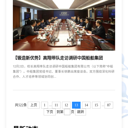
【锻造新优势】高翔带队走访调研中国船舶集团​
12月2日，校长高翔率队走访调研中国船舶集团有限公司（以下简称“中船
集团”）。中船集团党组书记、董事长徐鹏出席座谈会。双方围绕深化科研
合作、人才培养等领域协同创...
...
...
共522条
上页
1
11
12
13
14
15
87
下页
到第
页
跳转