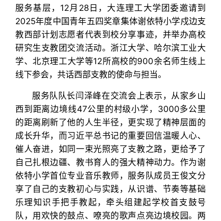
服务基层，12月28日，大连理工大学团委邀请到
2025年度中国青年五四奖章集体谢依特小学戍边支
教西部计划志愿者代表到校分享事迹，并举办高校
研究生支教团交流活动。浙江大学、哈尔滨工业大
学、北京理工大学等12所高校的900余名师生线上
线下参会，共话西部支教的使命与担当。
服务队队长闫泽峰在交流会上表示，从家乡山
西到距离边境线47公里的村级小学，3000多公里
的距离刷新了他的人生半径，更实现了精神层面的
成长升华，而习近平总书记的重要回信温暖人心、
催人奋进，如同一束光照亮了支教之路，更给予了
自己扎根边疆、教书育人的强大精神动力。作为谢
依特小学首位专业音乐教师，服务队成员王俊文分
享了自己的支教初心与实践，从识谱、节奏等基础
乐理知识手把手教起，牵头组建起学校首支鼓号
队，用欢快的鼓点、嘹亮的歌声点亮边境校园。两