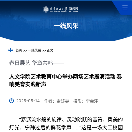
一线风采
首页
>>
一线风采
>> 正文
春日展艺 华章共鸣——
人文学院艺术教育中心举办两场艺术展演活动 奏
响美育实践新声
2025-05-14
作者：雷舒雯
摄影：李金泽
“潺潺流水般的旋律、灵动跳跃的音符、柔美的
灯光、宁静过后的鲜花掌声……”这是一场大工校园