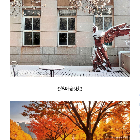
《落叶织秋》