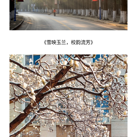
《雪映玉兰，校韵流芳》