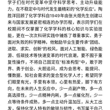
学子们在时代变革中坚守科学思考、主动升级能
力，在不稳定中与时代发生最精彩的“化学反应”。
陶
胜洋
回顾了化学学科自1949年由张大煜先生创建以
来与国家发展紧密相连的办学历程，表示同学们在
校期间不仅掌握了化学学科的核心知识与实验技
能，更在一次次科研实践中锤炼了尊重事实、勇于
面对失败的科学精神。他勉励毕业生要传承“团结、
进取、求实、创新”的校风，面对人工智能、绿色能
源、低碳技术等快速变革的时代浪潮，要不囿于重
复性操作，不将自己固定在“标准构型”中，敢于跨
界、勇于创业、大胆追问，成为会思考、能提问、
懂数据、知社会需求的复合型化学人才；希望同学
们眼里有光，手里有本领，心里有热爱，脚下有方
向，在未来的人生反应中，少一点副产物，多一点
高选择性，少一点精神内耗，多一点催化剂，少一
点等待条件成熟，多一点主动升温加压，从大工出
发，保持化学人特有的敏锐与韧性，书写属于自己