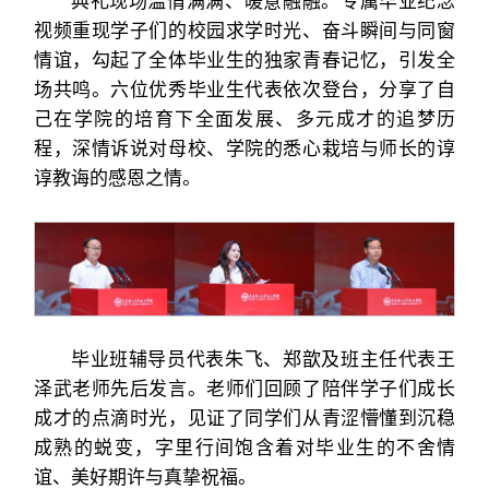
典礼现场温情满满、暖意融融。专属毕业纪念
视频重现学子们的校园求学时光、奋斗瞬间与同窗
情谊，勾起了全体毕业生的独家青春记忆，引发全
场共鸣。六位优秀毕业生代表依次登台，分享了自
己在学院的培育下全面发展、多元成才的追梦历
程，深情诉说对母校、学院的悉心栽培与师长的谆
谆教诲的感恩之情。
毕业班辅导员代表朱飞、郑歆及班主任代表王
泽武老师先后发言。老师们回顾了陪伴学子们成长
成才的点滴时光，见证了同学们从青涩懵懂到沉稳
成熟的蜕变，字里行间饱含着对毕业生的不舍情
谊、美好期许与真挚祝福。