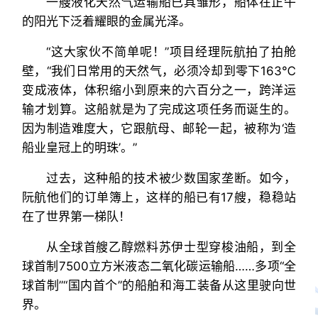
一艘液化天然气运输船已具雏形，船体在正午
的阳光下泛着耀眼的金属光泽。
“这大家伙不简单呢！”项目经理阮航拍了拍舱
壁，“我们日常用的天然气，必须冷却到零下163℃
变成液体，体积缩小到原来的六百分之一，跨洋运
输才划算。这船就是为了完成这项任务而诞生的。
因为制造难度大，它跟航母、邮轮一起，被称为‘造
船业皇冠上的明珠’。”
过去，这种船的技术被少数国家垄断。如今，
阮航他们的订单簿上，这样的船已有17艘，稳稳站
在了世界第一梯队！
从全球首艘乙醇燃料苏伊士型穿梭油船，到全
球首制7500立方米液态二氧化碳运输船……多项“全
球首制”“国内首个”的船舶和海工装备从这里驶向世
界。