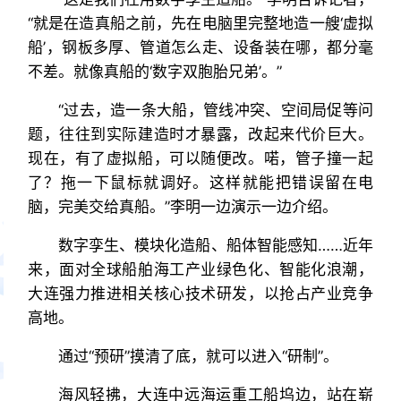
“就是在造真船之前，先在电脑里完整地造一艘‘虚拟
船’，钢板多厚、管道怎么走、设备装在哪，都分毫
不差。就像真船的‘数字双胞胎兄弟’。”
“过去，造一条大船，管线冲突、空间局促等问
题，往往到实际建造时才暴露，改起来代价巨大。
现在，有了虚拟船，可以随便改。喏，管子撞一起
了？拖一下鼠标就调好。这样就能把错误留在电
脑，完美交给真船。”李明一边演示一边介绍。
数字孪生、模块化造船、船体智能感知……近年
来，面对全球船舶海工产业绿色化、智能化浪潮，
大连强力推进相关核心技术研发，以抢占产业竞争
高地。
通过“预研”摸清了底，就可以进入“研制”。
海风轻拂，大连中远海运重工船坞边，站在崭