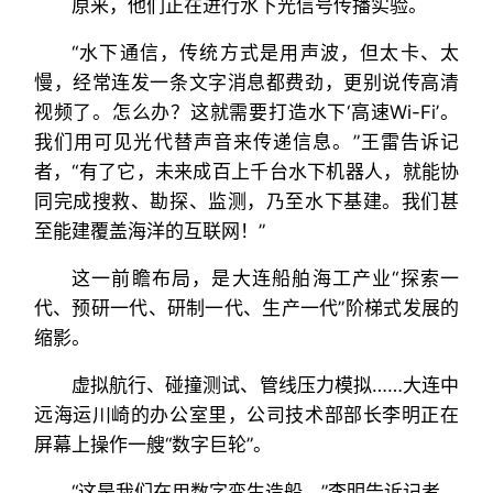
原来，他们正在进行水下光信号传播实验。
“水下通信，传统方式是用声波，但太卡、太
慢，经常连发一条文字消息都费劲，更别说传高清
视频了。怎么办？这就需要打造水下‘高速Wi-Fi’。
我们用可见光代替声音来传递信息。”王雷告诉记
者，“有了它，未来成百上千台水下机器人，就能协
同完成搜救、勘探、监测，乃至水下基建。我们甚
至能建覆盖海洋的互联网！”
这一前瞻布局，是大连船舶海工产业“探索一
代、预研一代、研制一代、生产一代”阶梯式发展的
缩影。
虚拟航行、碰撞测试、管线压力模拟……大连中
远海运川崎的办公室里，公司技术部部长李明正在
屏幕上操作一艘“数字巨轮”。
“这是我们在用数字孪生造船。”李明告诉记者，