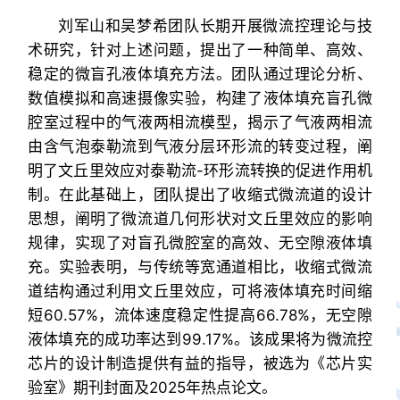
刘军山和吴梦希团队长期开展微流控理论与技
术研究，针对上述问题，提出了一种简单、高效、
稳定的微盲孔液体填充方法。团队通过理论分析、
数值模拟和高速摄像实验，构建了液体填充盲孔微
腔室过程中的气液两相流模型，揭示了气液两相流
由含气泡泰勒流到气液分层环形流的转变过程，阐
明了文丘里效应对泰勒流-环形流转换的促进作用机
制。在此基础上，团队提出了收缩式微流道的设计
思想，阐明了微流道几何形状对文丘里效应的影响
规律，实现了对盲孔微腔室的高效、无空隙液体填
充。实验表明，与传统等宽通道相比，收缩式微流
道结构通过利用文丘里效应，可将液体填充时间缩
短60.57%，流体速度稳定性提高66.78%，无空隙
液体填充的成功率达到99.17%。该成果将为微流控
芯片的设计制造提供有益的指导，被选为《芯片实
验室》期刊封面及2025年热点论文。