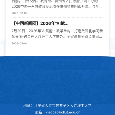
日前，由外交部、教育部、贵州省人民政府共同主办的
电子科技大学教授郭宝龙，高等教育出版社工科事业部副
地走访石斛花卉种植基地，了解特色农林产业发展现状，
主旨致辞，大连理工资产经营有限公司、出版社等单位负
2026中国—东盟教育交流周在贵州省贵阳市开幕。今年交
主任缪可可，电子科技大学国家级教学名师潘锦，西安交
探索党建引领产业发展、设计赋能产业品牌建设的合作方
责同志参加活动。贵州省教育厅副厅长白震，柬埔寨教
流周围绕“让智慧教育更好助力友好家园建设”主题，在数
通大学国家级教学名师罗先觉，教育部电工电子基础课程
向。开展红色思政研学，厚植青年家国情怀学院坚持以红
2026-08-05
育、青年与体育部副国务秘书洪金昌，泰国教育部职业教
字教育技术应用、职业人才培养、科研教学等方面取得一
教指委委员、浙江大学教授姚缨英等一批国内电类基础课
色实践赋能青年思政教育，将红色文化研习与乡村文旅调
育委员会国际合作处处长汶差翁・博蓬，东帝汶高等教
【中国新闻网】2026年“AI赋...
系列务实成果，为构建更为紧密的中国—东盟命运共同体
程教学专家等出席开...
研深度融合，组织全体实践师生前往松山抗战遗址开展沉
育、科学和文化部线上代表毛贝雷・奥安在论坛开幕式上
持续贡献智慧与力量。共建教学交流平台当前，人工智能
浸式红色研学实践。现场，师生认真聆听讲解，系统回顾
7月29日，2026年“AI赋能・教学重构：打造数智化学习新
先后致辞。与会各方高度认可大连理工大学出版社搭建的
正深刻改变知识生产、传播和应用方式，驱动全球教育变
滇西抗战的壮阔历史，近距离观摩战壕、雕像群等珍贵历
场景”研讨会在大连理工大学举办。全省高校分管负责同
多边国际合作平台，表示将以此为纽带深化数字教育深度
革。如何通过数智技术拓宽教育合作渠道，成为今年交流
史遗存，深切体会革命先辈保家卫国、不畏牺牲的崇高精
志、教务管理人员、学科专业带头人及一线教师代表800
协作。王博表示，经过近年来的系统布局与持续深耕，大
2026-08-04
周各方热议的话题。“人工智能在促进无国界中文学习方面
神。随后，全体师生肃立默哀、敬献鲜花，深情缅怀为国
余人参会。会议指出，人工智能正以前所未有的力度重构
连理工大学出版社构建了“标准输出—课程共建—工坊落
有巨大潜力。”泰国教育部基础教育委员会秘书长助理阿缇
捐躯的革命先烈。厚重...
教育生态，成为驱动教育变革的核心引擎。近年来，辽宁
地”全链条资源建设体系。未来将把数字教材、实训资源与
塔雅·蓬雅在今年交流周上介绍，依托中泰教育合作成果，
通过组建人工智能赋能教育教学改革发展联盟、支持高校
东盟当地的技能工坊建设深度绑定，让优质教学内容直接
“体验汉语”示范课上线中国—东盟多彩智慧学院。作为国
布局创新载体、推进数智教学资源平台建设等系列举措，
服务于一线技能人才培养，实现技能人才培养与区域数字
内首个面向东盟及共建“一带一路”国家的国际智慧教育综
系统推进数智赋能教育教学改革，取得显著成效。会议强
产业需求的精准对接。论坛主旨报告、项目签约、圆桌研
合服务平台，中国—东盟多彩智慧学院自2022年正式上线
调，各高校要以本次会议为契机，推动校际之间深化经验
讨等环节集中展示大连理工大学出版社国际化建设成果。
以来，服务网络已全面覆盖中国及东盟11个国家，上线精
共享、凝聚改革共识，共同探索AI赋能教学重构的新路
社长苏克治教授以《...
品课程千余门，注册用户12.9万人。今年，这一平台再添
径；要吸收各方智慧，纵深推进教育数智化转型，为全面
新动能——中国—东盟多彩智慧学院AI联合创新实验室正
振兴培养更多高素质复合型数智人才。本次会议精心安排
式揭牌。贵州师范大学党委副书记、校长张绍东介绍，该
了11场专家主题报告，邀请华中师范、香港科技大学、西
实验室由贵州师范大学大数据与计算机科学学院牵头建
安交通大学、复旦大学、北京航空航天大学、哈尔滨工业
地址：辽宁省大连市甘井子区大连理工大学
设，将深度整合校企科研资源、国内外智力资源，聚焦AI
大学、大连理工大学、大连交通大学等高校领导、专家和
邮箱：xiaobao@dlut.edu.cn
教育教学创...