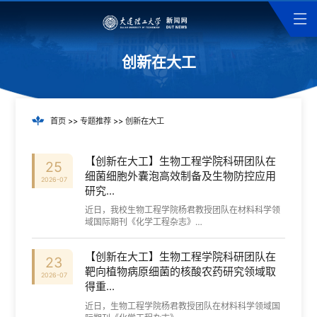
创新在大工
首页
>>
专题推荐
>>
创新在大工
【创新在大工】生物工程学院科研团队在
25
细菌细胞外囊泡高效制备及生物防控应用
2026-07
研究...
近日，我校生物工程学院杨君教授团队在材料科学领
域国际期刊《化学工程杂志》
（ChemicalEngineeringJournal）发表题为基于“低
温大气等离子体通过SOS-内溶素途径和铁稳态调节促
【创新在大工】生物工程学院科研团队在
进枯草芽孢杆...
23
靶向植物病原细菌的核酸农药研究领域取
2026-07
得重...
近日，生物工程学院杨君教授团队在材料科学领域国