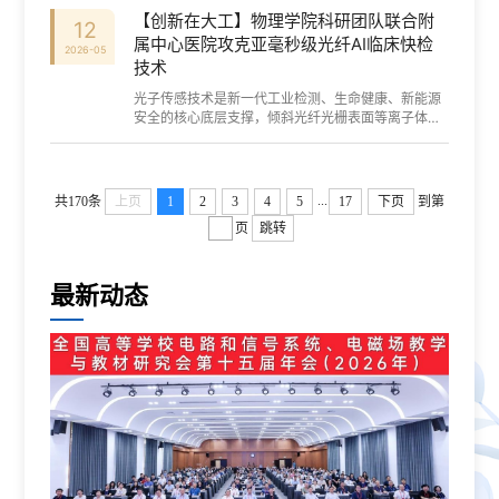
果先后发表在智能影像领域的国际顶级期刊...
【创新在大工】物理学院科研团队联合附
12
属中心医院攻克亚毫秒级光纤AI临床快检
2026-05
技术
光子传感技术是新一代工业检测、生命健康、新能源
安全的核心底层支撑，倾斜光纤光栅表面等离子体共
振（TFBG-SPR）传感凭借纳米级折射率检测、微型
化、抗电磁干扰、原位实时监测等独特优势，...
...
共170条
上页
1
2
3
4
5
17
下页
到第
页
跳转
最新动态