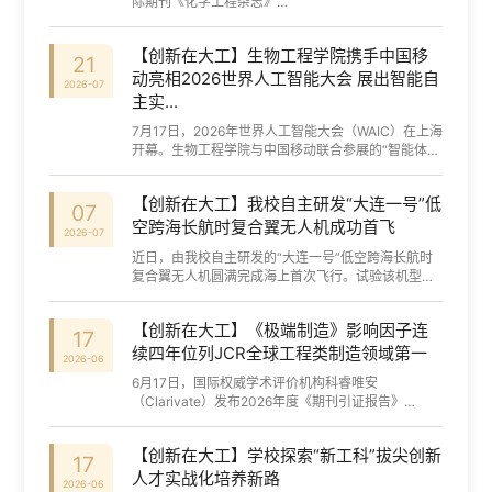
际期刊《化学工程杂志》
（ChemicalEngineeringJournal），发表题为“基于
核酸的革兰氏阴性病原菌纳米抗菌策略”
【创新在大工】生物工程学院携手中国移
（NucleicAcid-BasedNanostra...
21
动亮相2026世界人工智能大会 展出智能自
2026-07
主实...
7月17日，2026年世界人工智能大会（WAIC）在上海
开幕。生物工程学院与中国移动联合参展的“智能体驱
动的自主实验”成果精彩亮相，面向AI4S（人工智能
赋能科学研究）未来趋势，呈现了AI驱动科...
【创新在大工】我校自主研发“大连一号”低
07
空跨海长航时复合翼无人机成功首飞
2026-07
近日，由我校自主研发的“大连一号”低空跨海长航时
复合翼无人机圆满完成海上首次飞行。试验该机型挂
载能力、航程航时抗风能力等核心指标均达预期，为
我国构建“海陆空”一体化低空经济生态...
【创新在大工】《极端制造》影响因子连
17
续四年位列JCR全球工程类制造领域第一
2026-06
6月17日，国际权威学术评价机构科睿唯安
（Clarivate）发布2026年度《期刊引证报告》
（JournalCitationReports，简称JCR）。由郭东明
院士担任主编、中国工程物理研究院机械制造工艺研
【创新在大工】学校探索“新工科”拔尖创新
究所与大...
17
人才实战化培养新路
2026-06