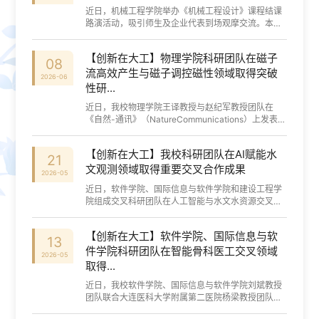
近日，机械工程学院举办《机械工程设计》课程结课
路演活动，吸引师生及企业代表到场观摩交流。本次
路演课程由TiejunBai教授、张磊副教授担任指导教
师，学校保卫处交通管理负责人高文参与项目...
【创新在大工】物理学院科研团队在磁子
08
流高效产生与磁子调控磁性领域取得突破
2026-06
性研...
近日，我校物理学院王译教授与赵纪军教授团队在
《自然-通讯》（NatureCommunications）上发表突
破性成果“巨轨道-磁子转换驱动垂直磁矩翻转”
（Giantorbital-magnonconversiondrivenperpendi...
【创新在大工】我校科研团队在AI赋能水
21
文观测领域取得重要交叉合作成果
2026-05
近日，软件学院、国际信息与软件学院和建设工程学
院组成交叉科研团队在人工智能与水文水资源交叉领
域取得重要研究成果。研究团队面向低成本、智能化
河流水位监测需求，针对新建视觉测站普遍...
【创新在大工】软件学院、国际信息与软
13
件学院科研团队在智能骨科医工交叉领域
2026-05
取得...
近日，我校软件学院、国际信息与软件学院刘斌教授
团队联合大连医科大学附属第二医院杨梁教授团队，
在智能骨科医工交叉领域取得重要突破，相关研究成