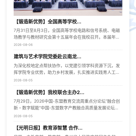
【锻造新优势】全国高等学校...
7月31日至8月3日，全国高等学校电路和信号系统、电磁
场教学与教材研究会第十五届年会在我校召开。本届年会
由教育部电工电子基础课程教指委指导，高等学校电路和
2026-08-06
信号系统教学与教材研究会、高等学校电磁场教学与教材
建筑与艺术学院党委赴云南龙...
研究会、中国电子教育学会和高等教育出版社联合主办，
我校电气工程学院具体承办，来自全国121所高校的近300
为深化校地定点帮扶协作，以党建引领学科资源下沉，发
名专家学者齐聚大工，共话数智化时代背景下，高校电类
挥学院专业优势，助力乡村发展，扎实推进实践育人工
基础课程教学改革创新之路。8月2日上午，会议举行开幕
作，7月31日—8月2日，建筑与艺术学院党委书记金玲带
2026-08-05
式。我校党委常委、副校长李成恩出席并致欢迎辞。教育
队，师生共50余人赴云南龙陵县开展系列帮扶实践活动。
部电工电子基础课程教指委副主任委员、高等学校电路和
【锻造新优势】我校联合主办2...
深化党建结对共建，筑牢校地协作根基党建引领是校地长
信号系统教学与教材研究会理事长、国家级教学名师、清
效协作的核心抓手，学院党委与龙陵县龙山镇杨梅山村党
7月29日，2026中国-东盟教育交流周重点分论坛“融合创
华大学教授于歆杰出席并致辞。高等学校电磁场教学与教
总支正式签订校地共建协议，明确资源共享、活动共办、
新・数字赋能”中国-东盟数字产教融合高质量发展论坛在
材研究会理事长、国家级教学名师、西安交通大学教授马
人才共育、发展共促的长期合作框架；学院党委副书记副
贵阳举办。本次论坛由中国-东盟教育交流周组委会秘书处
2026-08-05
西奎，教育部电工电子基础课程教指委副主任委员、国家
院长张硕面向村党员干部讲授专题党课，强化基层党组织
与大连理工大学出版社联合主办，来自贵州教育主管部门
级教学名师、北京交通大学教授陈后金，教育部电工电子
思想建设。共建座谈中，双方围绕党建联动机制搭建、乡
【光明日报】教育添智慧 合作...
及柬埔寨、泰国、东帝汶等东盟多国教育官员、中外院校
基础课程教指委委员、中国电子教育学会副理事长、西安
村文化阵地建设、基层治理提升等议题深入交流。随后实
与行业专家近120名代表参会。我校副校长王博出席并作