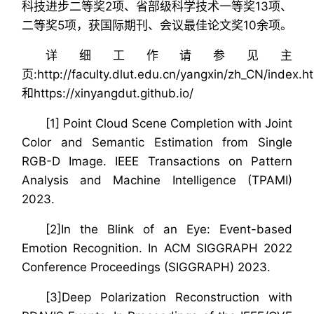
科技进步二等奖2项、省部级科学技术一等奖13项、
二等奖5项，获国际期刊、会议最佳论文奖10余项。
详细工作请参见主
页:http://faculty.dlut.edu.cn/yangxin/zh_CN/index.h
和https://xinyangdut.github.io/
[1] Point Cloud Scene Completion with Joint
Color and Semantic Estimation from Single
RGB-D Image. IEEE Transactions on Pattern
Analysis and Machine Intelligence (TPAMI)
2023.
[2]In the Blink of an Eye: Event-based
Emotion Recognition. In ACM SIGGRAPH 2022
Conference Proceedings (SIGGRAPH) 2023.
[3]Deep Polarization Reconstruction with