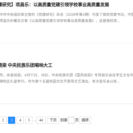
建研究】项昌乐：以高质量党建引领学校事业高质量发展
中共中央组织部主管的《党建研究》杂志（2026年第4期）刊发了我校党委书记、中
项昌乐的署名文章《以高质量党建引领学校事业高质量发展》，这是我校党...
绕梁 中央民族乐团唱响大工
风，余音绕梁。4月17日、18日，中央民族乐团《国风绕梁》专场音乐会在学生文化
锦校区礼堂举行。作为第十五届校园文化节首场文艺演出，本次音乐会以民...
...
2
3
4
5
44
下页
到第
页
跳转