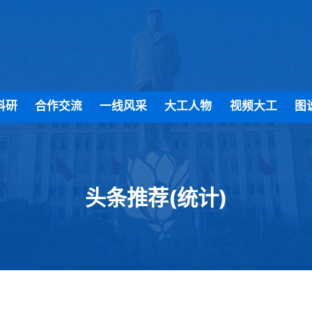
科研
合作交流
一线风采
大工人物
视频大工
图
头条推荐(统计)