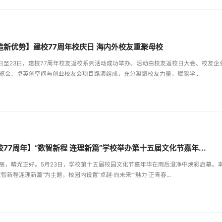
【锻造新优势】建校77周年校庆日 海内外校友重聚母校
2日至23日，建校77周年校友返校系列活动成功举办。活动由校友返校日大会、校友企
览会、卓英创空间与创业校友会项目路演组成，充分凝聚校友力量，赋能学...
校77周年】“数智新程 连理新篇”学校举办第十五届文化节嘉年...
辰，晴光正好。5月23日，学校第十五届校园文化节嘉年华在雨后澄净中焕彩启幕。
数智新程连理新篇”为主题，校园内设置“卓越·向未来”“魅力·正青春...