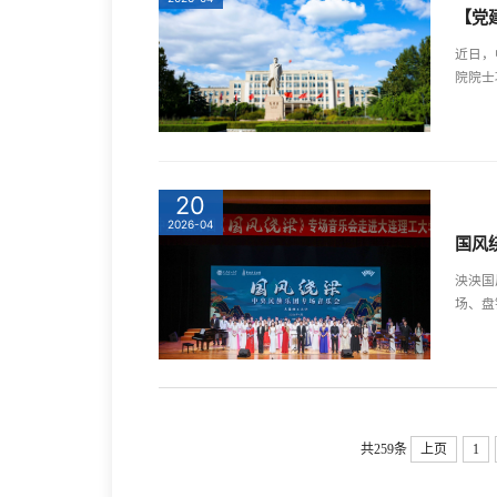
【党
近日，
院院士
20
2026-04
国风
泱泱国
场、盘
共259条
上页
1