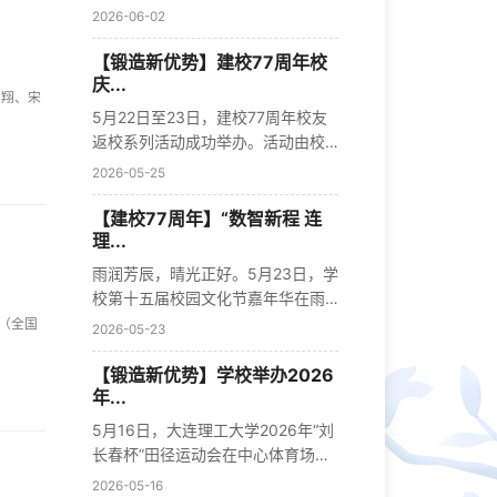
院张弛...
2026-06-02
【锻造新优势】建校77周年校
庆...
高翔、宋
5月22日至23日，建校77周年校友
返校系列活动成功举办。活动由校
友返校日...
2026-05-25
【建校77周年】“数智新程 连
理...
雨润芳辰，晴光正好。5月23日，学
校第十五届校园文化节嘉年华在雨
后澄净...
（全国
2026-05-23
【锻造新优势】学校举办2026
年...
5月16日，大连理工大学2026年“刘
长春杯”田径运动会在中心体育场举
行。...
2026-05-16