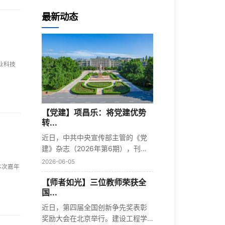
最新动态
业科技
【党建】项昌乐：将党建优势
转...
近日，中共中央宣传部主管的《党
建》杂志（2026年第6期），刊发
了我校党...
2026-06-05
本次嘉年
【师者如光】三位教师荣获全
国...
近日，第四届全国创新争先奖表彰
奖励大会在北京举行。建设工程学