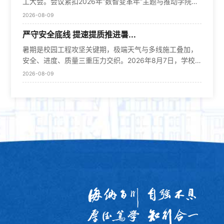
工大会。会议紧扣2026年“数智变革年”主题与推动学院高
离形成富含β-折叠的粘弹性团聚体，协同构建动态氢键网
年对中国的理解和友谊，大连理工大学国际暑期学校正是
满完成全国21所高校参赛教师同台竞技的组织工作。本次
质量发展的中心任务，总结工作进展、分析发展态势、提
络——拉伸时藏在β-sheet结构中的氢键断裂耗散能量，松
中外青年友好交往的生动实践。他寄语各国青年互学互
2026-08-09
赛事今年首次增设实验操作专项考核，以“实操+授课”综合
出工作举措，凝聚起全院教职工奋进力量，推动学院事业
弛后缓慢重建。两种蛋白分工明确：FCSP-1负责结合几丁
鉴、收获友谊，用真诚交往架起心灵沟通的桥梁，成为人
评价体系全面检验青年教师综合教学能力。2026年全国高
严守安全底线 提速提质推进暑...
发展迈上新台阶。学院领导班子、全体教职工参会，学院
质骨架，FCSP-2负责形成...
类命运共同体的积极建设者。李青表示，国家留学基金委
校物理基础课程青年教师讲课比赛颁奖现场经过27日实验
党委书记葛宏伟主持会议。会上，院长孙希明围绕如何推
始终致力于推动中外教育、科技、人才交流，中国政府奖
暑期是校园工程攻坚关键期，极端天气与多线施工叠加，
操作环节比赛和28日课程讲授环节比赛，最终评出一等奖
动计算机学院高质量发展这一核心任务，从建立良好学院
学金国际暑期学校是近年来重点打造的品牌项目，鼓励院
安全、进度、质量三重压力交织。2026年8月7日，学校
4名、二等奖6名、三等奖11名，大连理工大学物理学院教
生态、系统开展有组织科研、持续提升保障水平三方面做
校发挥学科特色优势，开展高水平中外青年科技交流。她
党委副书记王志伟带队，深入暑期重点修缮和基建项目现
师吴兴伟凭借扎实的教学设计、规范的实验授课斩获全国
2026-08-09
工作部署。他强调，要持续优化学院治理体系，建设优良
对大连理工大学国际暑期学校等项目成效给予肯定，并寄
场，督查施工安全、工程进度及质量管控，并就相关工作
一等奖，充分彰显物理学院物理基础课程教学改革与青年
教风，涵养风清气正的育人科研生态；要推动科研提质增
语参与者深...
作出部署。基建处、校园管理与修缮中心及参建单位负责
教师培养工作成效。本次赛事为全国物理青年教师搭建了
效，深化内外协同合作；要依托学科平台整合优质资源，
人参加。上午，检查组先后赴建工学院3、4号楼、大学生
展示风采、互学互鉴的优质平台，为全国物理教育工作者
建强人才队伍、完善管理制度，全面夯实学院发展的基
服务楼、学生公寓维修及化工楼群四个修缮项目现场。在
创造思想碰撞的契机
础。葛宏伟主持会议并介绍新一届领导班子成员和新进教
建工学院，王志伟要求科学调度高温时段作业，抢抓晴好
师情况，并对学院上半年工作进行全面总结。他强调，下
窗口，优化工序，在确保安全前提下加快施工，高标准完
半年学院将以高质量党建引领学院高质量发展，全力推动
成实验教学空间改造。在大学生服务楼，他详细听取外立
科研人才等各项发展指标按期完成。会上，各分管领导分
面、外环境及人工智能学习平台方案汇报，强调外立面属
别围绕学科科研与国际化、学生培养与人才引进、学生教
高空高危作业，须配齐防护设施和专人监护，足额配备防
育管理与工会等汇报工作完成情况及下学期工作思路。本
暑物资，防范中暑及疲劳风险，同步提速施工，打造美观
次大会既是一次复盘总结、查漏补缺的总结会，更是一次
实用的公共服务空间。针对学生公寓维修，检查组实地查
凝心聚力、谋篇布局的动员会。全院上下将以此次会议为
验户型布局、水电改造及设施更新。王志伟指出，该项目
契机，聚焦事业发展...
直接关系新生入住体验，要聚焦细节打磨，狠抓工程收