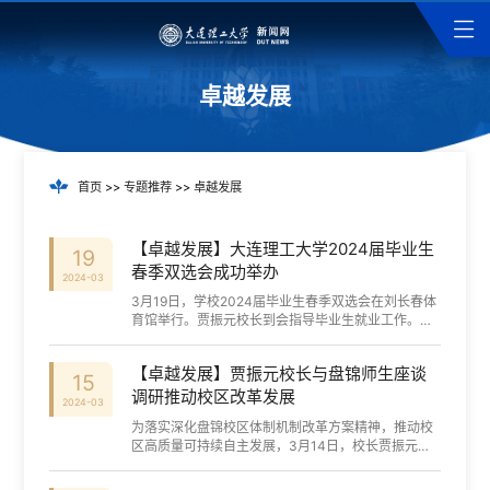
卓越发展
首页
>>
专题推荐
>>
卓越发展
【卓越发展】大连理工大学2024届毕业生
19
春季双选会成功举办
2024-03
3月19日，学校2024届毕业生春季双选会在刘长春体
育馆举行。贾振元校长到会指导毕业生就业工作。校
党委副书记、副校长张言军，学生服务中心（学生就
业指导中心）相关负责同志一同参会。贾振元...
【卓越发展】贾振元校长与盘锦师生座谈
15
调研推动校区改革发展
2024-03
为落实深化盘锦校区体制机制改革方案精神，推动校
区高质量可持续自主发展，3月14日，校长贾振元在
盘锦校区召开干部教师座谈会和学生代表座谈会，调
研推动校区改革发展。党委副书记、纪委书记...