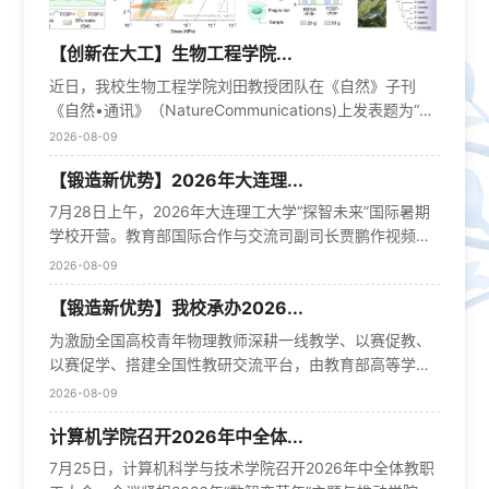
【创新在大工】生物工程学院...
近日，我校生物工程学院刘田教授团队在《自然》子刊
《自然•通讯》（NatureCommunications)上发表题为“钻
蛀型昆虫表皮为柔性抗冲击材料提供天然解决方案”
2026-08-09
（Anaturalsolutionfromcaterpillarcuticlesforflexibleimpact-
【锻造新优势】2026年大连理...
resistantmaterials）的论文。这是近年来该团队继《自然
•纳米技术》（NatNanotech）、《自然•通讯》
7月28日上午，2026年大连理工大学“探智未来”国际暑期
（NatCommun)、《美国化学会会刊》（JACS）、《物
学校开营。教育部国际合作与交流司副司长贾鹏作视频致
质》（Matter）、《先进材料》（AdvMater）之后，在
辞，国家留学基金委副秘书长李青、我校党委常务副书记
2026-08-09
昆虫表皮形成机制研究及仿生材料设计方面取得的又一突
宋丹出席并致辞，国家留学基金委来华留学招生部主任孙
出进展。我校博士生原烽堠、庞子涵、崔云天为共同第一
【锻造新优势】我校承办2026...
晓蒙、美大事务部主任刘超，大连市人民政府外事办公室
作者，刘田教授为通讯作者，大连理工大学为第一单位。
副主任王毅、辽宁省教育厅国际合作交流处处长范毅夫、
为激励全国高校青年物理教师深耕一线教学、以赛促教、
在航空航天、交通运输和生物医学工程等领域，兼具柔韧
辽宁省人民政府外事办公室美洲大洋洲处处长侯永森等参
以赛促学、搭建全国性教研交流平台，由教育部高等学校
性和抗冲击性能的材料至关重要。然而，设计能够同时满
加开营仪式。来自23个国家38所高校的149名国际师生与
大学物理基础课程教指委、物理学类专业教指委、中国物
2026-08-09
足强度、能量耗散和接触柔顺性要求的材料，始终是一项
我校师生代表参会。贾鹏指出，教育部大力推动中外青年
理学会物理教学委员会联合主办的2026年全国高等学校物
重大挑战。亚洲玉米螟幼虫需在坚硬的玉米茎秆中钻洞蛀
交流，持续落实习近平主席提出的“五年五万”“欧洲翻番”等
计算机学院召开2026年中全体...
理基础课程青年教师讲课比赛于7月27日-28日在大连理工
食，其柔软表皮却能承受反复挤压摩擦。研究团队发现，
重大倡议，推进“留学中国”品牌和能力建设，支持高校举
大学主校区综合教学1号楼成功举办。大连理工大学物理学
7月25日，计算机科学与技术学院召开2026年中全体教职
表皮中两种关键结构蛋白FCSP-1和FCSP-2通过液-液相分
办高水平国际暑期学校等学生交流活动，有效增进各国青
院和基础物理国家级实验教学示范中心承办本次赛事，圆