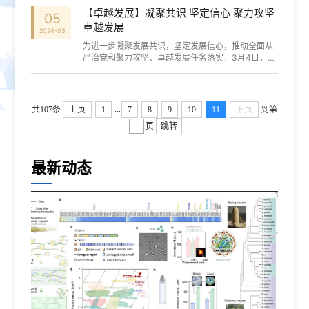
女性榜样——化工学院贺高红教授贺...
【卓越发展】凝聚共识 坚定信心 聚力攻坚
05
卓越发展
2024-03
为进一步凝聚发展共识，坚定发展信心，推动全面从
严治党和聚力攻坚、卓越发展任务落实，3月4日，学
校召开党群工作会议和学部部长、学院院长、机关部
（处）长联席会议。校党委书记项昌乐、校...
...
共107条
上页
1
7
8
9
10
11
下页
到第
页
跳转
最新动态