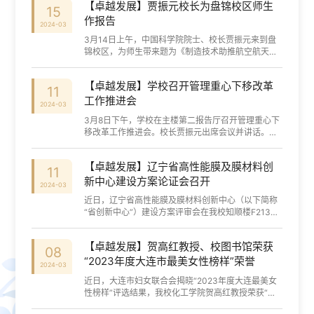
【卓越发展】贾振元校长为盘锦校区师生
15
作报告
2024-03
3月14日上午，中国科学院院士、校长贾振元来到盘
锦校区，为师生带来题为《制造技术助推航空航天强
国建设》报告。700余名师生在E03礼堂现场聆听报
告。报告会由校长助理兼盘锦校区管委会主任占...
【卓越发展】学校召开管理重心下移改革
11
工作推进会
2024-03
3月8日下午，学校在主楼第二报告厅召开管理重心下
移改革工作推进会。校长贾振元出席会议并讲话。学
校各二级单位负责人、管理重心下移改革联络人和机
关相关部门负责人参加会议。校长助理兼学...
【卓越发展】辽宁省高性能膜及膜材料创
11
新中心建设方案论证会召开
2024-03
近日，辽宁省高性能膜及膜材料创新中心（以下简称
“省创新中心”）建设方案评审会在我校知顺楼F213召
开。辽宁省工业和信息化厅副厅长王丹群、大连市工
业和信息化局副局长张立志、我校副校长...
【卓越发展】贺高红教授、校图书馆荣获
08
“2023年度大连市最美女性榜样”荣誉
2024-03
近日，大连市妇女联合会揭晓“2023年度大连最美女
性榜样”评选结果，我校化工学院贺高红教授荣获“最
美女性榜样”，图书馆荣获“最美女性榜样集体”。最美