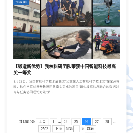
2026-03
【锻造新优势】我校科研团队荣获中国智能科技最高
奖一等奖
3月29日，我国智能科学技术最高奖“吴文俊人工智能科学技术奖”在常州揭
晓，软件学院刘日升教授团队牵头完成的项目“异构模态信息融合的数据对
齐与任务协同理论方法”荣...
...
...
共15010条
上页
1
24
25
26
27
28
2502
下页
到第
页
跳转