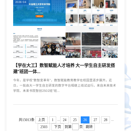
2026-04
【学在大工】数智赋能人才培养 大一学生自主研发搭
建“班团一体...
今年，是学校“数智变革年”，数智赋能教育教学在校园里逐步展开。近
日，一批由大一学生自主研发的数字平台相继上线试运行。来自未来技术
学院、未来书院智创2502班“班...
...
...
共15013条
上页
1
24
25
26
27
28
2503
下页
到第
页
跳转