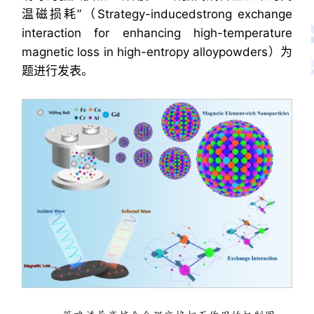
温磁损耗”（Strategy-inducedstrong exchange
interaction for enhancing high-temperature
magnetic loss in high-entropy alloypowders）为
题进行发表。