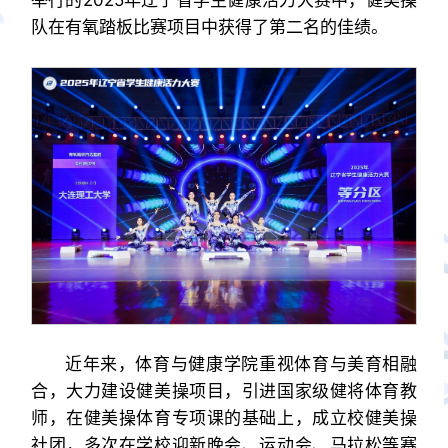
举行的2025年辽宁省学生健康活力大赛中，健美操
队在有氧踏板比赛项目中获得了第二名的佳绩。
近年来，体育与健康学院重视体育与美育相融
合，大力建设健美操项目，引进国家级健将体育教
师，在健美操体育专项课的基础上，成立校健美操
社团，多次在学校迎新晚会、运动会、马拉松等赛