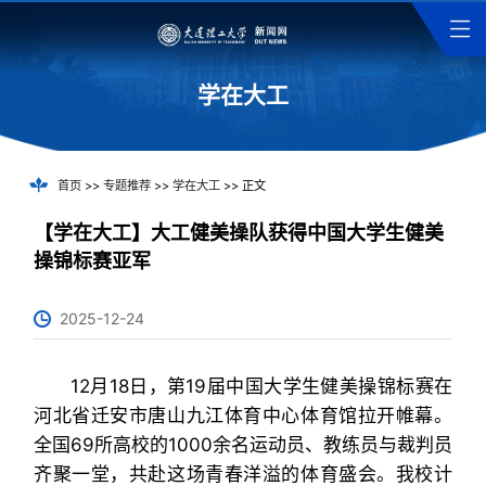
学在大工
首页
>>
专题推荐
>>
学在大工
>> 正文
【学在大工】大工健美操队获得中国大学生健美
操锦标赛亚军
2025-12-24
12月18日，第19届中国大学生健美操锦标赛在
河北省迁安市唐山九江体育中心体育馆拉开帷幕。
全国69所高校的1000余名运动员、教练员与裁判员
齐聚一堂，共赴这场青春洋溢的体育盛会。我校计