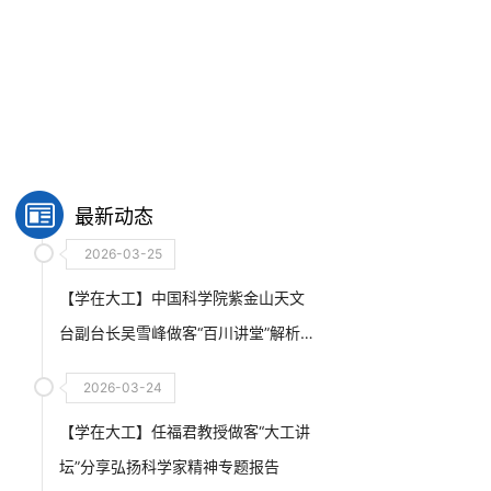
最新动态
2026-03-25
【学在大工】中国科学院紫金山天文
台副台长吴雪峰做客“百川讲堂”解析人
类在宇宙探索征程中的奥秘
2026-03-24
【学在大工】任福君教授做客“大工讲
坛”分享弘扬科学家精神专题报告