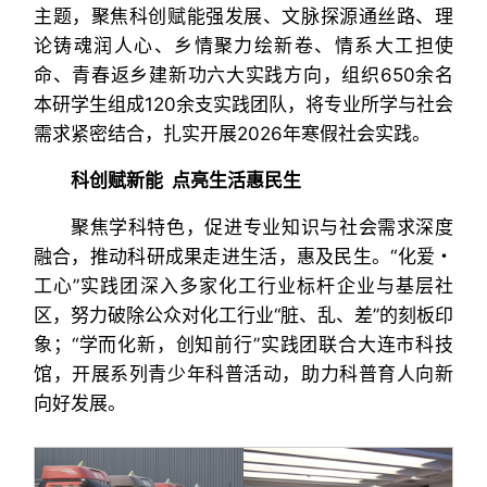
主题，聚焦科创赋能强发展、文脉探源通丝路、理
论铸魂润人心、乡情聚力绘新卷、情系大工担使
命、青春返乡建新功六大实践方向，组织
650余名
本研学生组成120余支实践团队，
将专业所学与社会
需求紧密结合，扎实
开展2026年寒假社会实践。
科创赋新能 点亮生活惠民生
聚焦学科特色，促进专业知识与社会需求深度
融合，推动科研成果走进生活，惠及民生。“化爱・
工心”实践团深入多家化工行业标杆企业与基层社
区，努力破除公众对化工行业“脏、乱、差”的刻板印
象；“学而化新，创知前行”实践团联合大连市科技
馆，开展系列青少年科普活动，助力科普育人向新
向好发展。