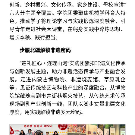
创新、乡村振兴、文化传承、家乡建设、母校宣讲”
六大分主题全覆盖。学院团委聚焦机械学科育人特
色，推动学子将理论学习与实践锻炼深度融合，引
导青年走进社会大课堂，在躬身实践中淬炼思想、
增长本领、践行担当。
步履北疆解锁非遗密码
“巡礼匠心・连理山河”实践团紧扣非遗文化传承
与创新发展主题，助力非遗活态传承与产业融合发
展。走进内蒙古博物院、非遗烧麦馆、草原乳企
等，见证传统技艺与科技产业的深度融合。从博物
院馆藏瑰宝到市井街巷烟火技艺，从传统艺术传承
现场到乳产业创新一线，团队以脚步丈量北疆文化
厚度，用实践解锁非遗多元密码。