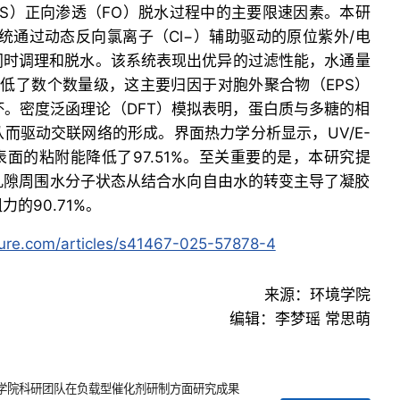
S）正向渗透（FO）脱水过程中的主要限速因素。本研
统通过动态反向氯离子（Cl−）辅助驱动的原位紫外/电
S的同时调理和脱水。该系统表现出优异的过滤性能，水通量
降低了数个数量级，这主要归因于对胞外聚合物（EPS）
。密度泛函理论（DFT）模拟表明，蛋白质与多糖的相
而驱动交联网络的形成。界面热力学分析显示，UV/E-
表面的粘附能降低了97.51%。至关重要的是，本研究提
孔隙周围水分子状态从结合水向自由水的转变主导了凝胶
的90.71%。
ure.com/articles/s41467-025-57878-4
来源：环境学院
编辑：李梦瑶 常思萌
学院科研团队在负载型催化剂研制方面研究成果