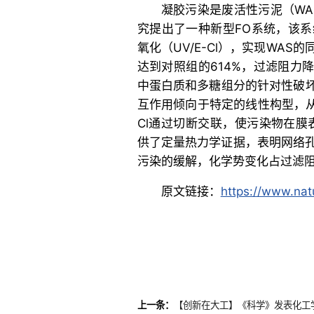
凝胶污染是废活性污泥（WA
究提出了一种新型FO系统，该系
氧化（UV/E-Cl），实现WA
达到对照组的614%，过滤阻力
中蛋白质和多糖组分的针对性破坏
互作用倾向于特定的线性构型，从
Cl通过切断交联，使污染物在膜
供了定量热力学证据，表明网络
污染的缓解，化学势变化占过滤阻力
原文链接：
https://www.nat
上一条：
【创新在大工】《科学》发表化工