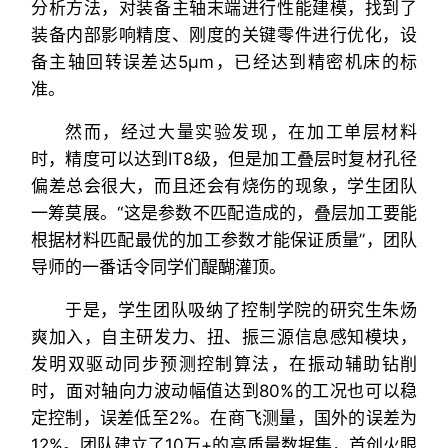
分析方法，对装备主轴末端进行性能建模，找到了
装备内部影响精度、刚度的关键零件进行优化，设
备主轴回转误差达5μm，已经达到精密机床的标
准。
然而，经过大量实验发现，在加工单层材料
时，精度可以达到IT8级，但是加工叠层时复材孔径
偏差总会很大，而且还会有烧伤的现象，学生团队
一筹莫展。“这是参数不匹配造成的，叠层加工要能
根据材料匹配最优的加工参数才能保证质量”，团队
导师的一番话令同学们醍醐灌顶。
于是，学生团队吸纳了控制学院的研究生朱炀
爽加入，自主研发力、扭、振三源信息感知模块，
发明双驱动同步预测控制算法，在振动辅助钻削
时，面对轴向力波动幅值达到80%的工况也可以稳
定控制，误差低至2%。在商飞测量，国外的误差为
12%。团队建立了10万+的高质量数据集，首创火眼