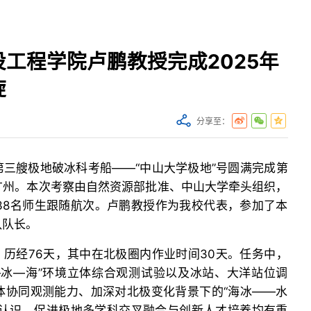
工程学院卢鹏教授完成2025年
旋
分享至：
三艘极地破冰科考船——“中山大学极地”号圆满完成第
广州。本次考察由自然资源部批准、中山大学牵头组织，
38名师生跟随航次。卢鹏教授作为我校代表，参加了本
队队长。
里，历经76天，其中在北极圈内作业时间30天。任务中，
—冰—海”环境立体综合观测试验以及冰站、大洋站位调
体协同观测能力、加深对北极变化背景下的“海冰——水
的认识、促进极地多学科交叉融合与创新人才培养均有重