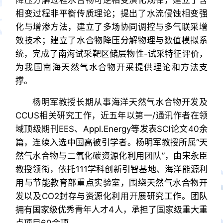
降压分解过程水合物可逆相变演化规律，建立了含
相变过程非平衡传质理论；提出了水流侵蚀相变强
化与增渗方法，建立了多场协同调控与多气联采增
效技术；建立了水合物降压分解物理与数值模拟系
统，完成了南海试采靶区储层物性-试采特征评价，
为我国南海天然气水合物开采提供理论和方法支
撑。
杨明军教授长期从事海洋天然气水合物开发及
CCUS相关研究工作，近五年以第一/通讯作者在领
域顶级期刊EES、Appl.Energy等发表SCI论文40余
篇，连续入选中国高被引学者。杨明军教授所属“天
然气水合物与二氧化碳资源化利用团队”，由宋永臣
教授领衔，依托111学科创新引智基地、海洋能源利
用与节能教育部重点实验室，围绕天然气水合物开
发以及CO2封存与资源化利用开展研究工作。团队
拥有国家级优秀青年人才4人，承担了国家级重大重