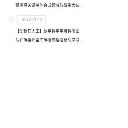
聚烯烃关键单体合成领域取得重大技
术突破
2026-01-10
【创新在大工】数学科学学院科研团
队在传染病空间传播网络推断与早期
疫情监测预警技术研究领域取得新进
展