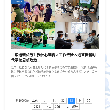
2026-03
【锻造新优势】我校心理育人工作经验入选首批新时
代学校思想政治...
近日，教育部发布首批新时代学校思想政治教育典型案例，我校《坚持思
政先导改革赋能锐化感知系统协作体系化提升心理育人质效》入选，是全
国仅5个、辽宁省唯一入选的心理...
...
...
共16966条
上页
1
31
32
33
34
35
2828
下页
到第
页
跳转