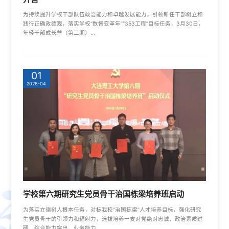
为持续提升学校干部队伍政治能力和卓越发展能力，引领新任干部树立和
践行正确政绩观，落实学校“数智变革年”“353工程”目标任务，3月30日，
年轻干部成长营（第二期）...
01
2026-04
学校第六期研究生党员骨干治国栋梁培养班启动
为落实立德树人根本任务，对标我校“治国栋梁”人才培养目标，强化研究
生党员骨干的引领力和辐射力，选拔培养一支对党绝对忠诚、政治素质过
硬、综合能力突出、业务能力...