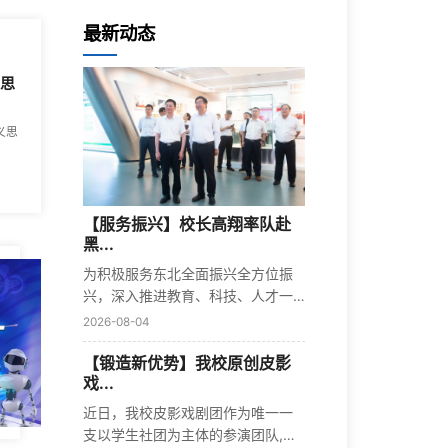
最新动态
义思
义思
【服务振兴】校长高翔率队赴
黑...
为积极服务东北全面振兴全方位振
兴，深入推进教育、科技、人才一
体化发...
2026-08-04
【锻造新优势】我校原创皮影
戏...
近日，我校皮影戏剧团作为唯一一
支以学生社团为主体的参演团队,携