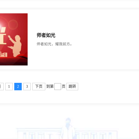
师者如光
师者如光，耀我前方。
页
1
2
3
下页
到第
页
跳转