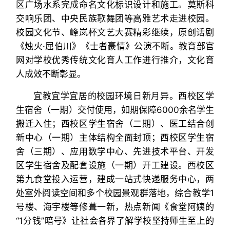
区广场水系完成命名文化标识设计和施工。莫斯科
交响乐团、中央民族歌舞团等高雅艺术走进校园。
校园文化节、峰岚杯文艺大赛精彩继续，原创话剧
《烛火·屈伯川》《士者豪情》公演不断。教育部官
网对学校优秀传统文化育人工作进行推介，文化育
人成效不断彰显。
宜教宜学宜居的校园环境日新月异。西校区学
生宿舍（一期）交付使用，如期保障6000余名学生
搬迁入住；西校区学生宿舍（二期）、医工结合创
新中心（一期）主体结构全面封顶；西校区学生宿
舍（三期）、应用数学中心、先进技术平台、开发
区学生宿舍及配套设施（一期）开工建设。西校区
第九食堂投入运营，建成一站式快递服务中心，两
处室外阅读空间和多个校园景观群落地，综合教学1
号楼、海宇楼等修葺一新，热点新闻《食堂阿姨的
“1分钱”暗号》让社会各界了解学校坚持师生至上的