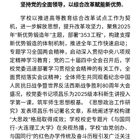
坚持党的全面领导，以综合改革赋能新优势
。
学校以推进高等教育综合改革试点工作为契
机，进一步解放思想，提升改革攻坚力，聚焦2025
年“新优势锻造年”主题，部署“353工程”，构建支撑
新优势锻造的体制机制，推进全年工作快速启动；
专题学习全国两会精神，启动深入贯彻中央八项规
定精神学习教育；党的二十届四中全会召开后，学
校党委迅速部署学习贯彻全会精神的有关工作，全
面贯彻落实会议精神；全体师生共同观看纪念中国
人民抗日战争暨世界反法西斯战争胜利80周年大会
盛况，校党委书记项昌乐为2025级本科新生讲授入
学第一课，筑牢师生思想根基。《思想政治工作研
究》发表项昌乐书记署名文章，系统阐述学校构建
“大思政”格局取得成效；学校校史专题片《与国同
行-大连理工大学》在央视热播，学校“由党创办、
与国同行”的红色办学传统及奋斗历程引发广泛关注