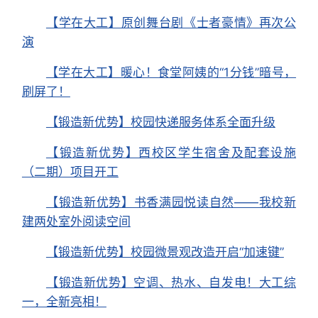
【学在大工】原创舞台剧《士者豪情》再次公
演
【学在大工】暖心！食堂阿姨的“1分钱”暗号，
刷屏了！
【锻造新优势】校园快递服务体系全面升级
【锻造新优势】西校区学生宿舍及配套设施
（二期）项目开工
【锻造新优势】书香满园悦读自然——我校新
建两处室外阅读空间
【锻造新优势】校园微景观改造开启“加速键”
【锻造新优势】空调、热水、自发电！大工综
一，全新亮相！