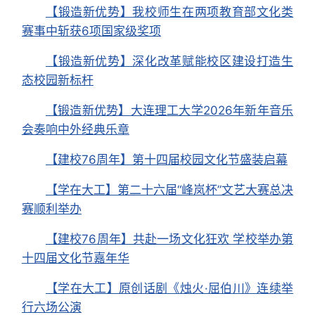
【锻造新优势】我校师生在两项教育部文化类
赛事中斩获6项国家级奖项
【锻造新优势】深化改革赋能校区建设打造生
态校园新标杆
【锻造新优势】大连理工大学2026年新年音乐
会奏响中外经典乐章
【建校76周年】第十四届校园文化节盛装启幕
【学在大工】第二十六届“峰岚杯”文艺大赛总决
赛顺利举办
【建校76周年】共赴一场文化狂欢 学校举办第
十四届文化节嘉年华
【学在大工】原创话剧《烛火·屈伯川》连续举
行六场公演